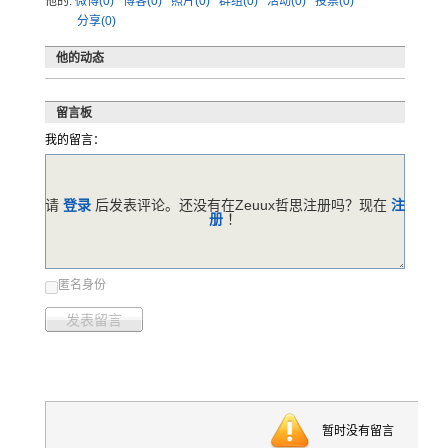
他的:
微博(0)
博客(0)
照片(0)
群组(0)
活动(0)
投票(0)
分享(0)
他的动态
留言板
我的留言：
请
登录
后发表评论。还没有在Zeuux哲思注册吗？现在
注
册
！
匿名身份
发表留言
暂时没有留言