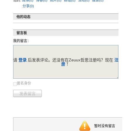
他的:
微博(0)
博客(0)
照片(0)
群组(0)
活动(0)
投票(0)
分享(0)
他的动态
留言板
我的留言：
请
登录
后发表评论。还没有在Zeuux哲思注册吗？现在
注
册
！
匿名身份
发表留言
暂时没有留言