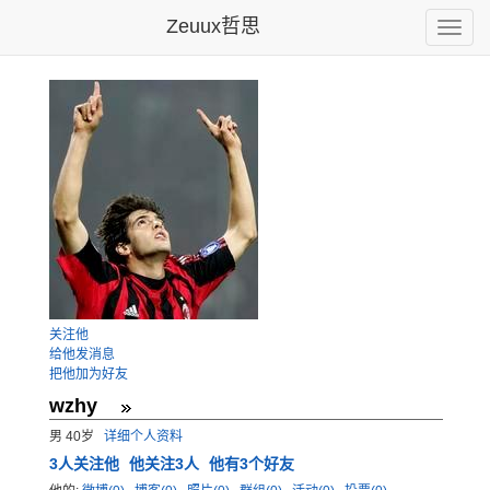
Zeuux哲思
Toggle
naviga
关注他
给他发消息
把他加为好友
wzhy
男 40岁
详细个人资料
3
人关注他
他关注3人
他有3个好友