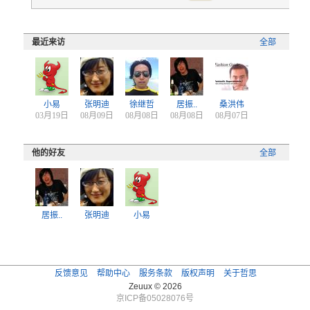
最近来访
全部
小易
张明迪
徐继哲
居振..
桑洪伟
03月19日
08月09日
08月08日
08月08日
08月07日
他的好友
全部
居振..
张明迪
小易
反馈意见
帮助中心
服务条款
版权声明
关于哲思
Zeuux © 2026
京ICP备05028076号