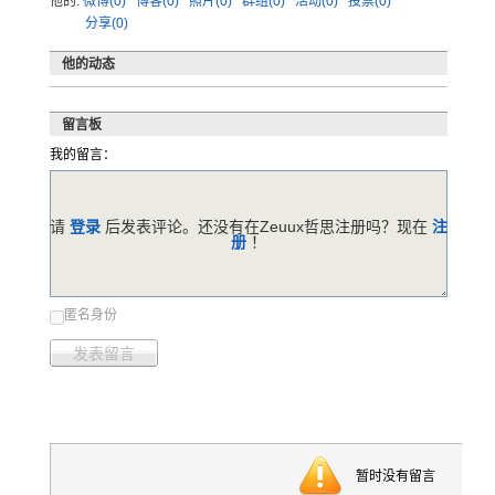
他的:
微博(0)
博客(0)
照片(0)
群组(0)
活动(0)
投票(0)
分享(0)
他的动态
留言板
我的留言：
请
登录
后发表评论。还没有在Zeuux哲思注册吗？现在
注
册
！
匿名身份
发表留言
暂时没有留言