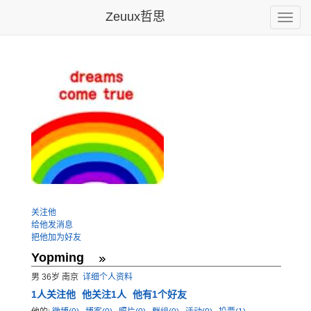
Zeuux哲思
Toggle
naviga
关注他
给他发消息
把他加为好友
Yopming
男 36岁 南京
详细个人资料
1
人关注他
他关注1人
他有1个好友