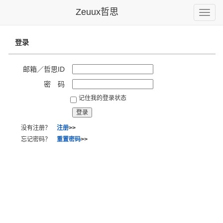
Zeuux哲思
Toggle
naviga
登录
邮箱／哲思ID
密 码
记住我的登录状态
没有注册？
注册
>>
忘记密码？
重置密码
>>