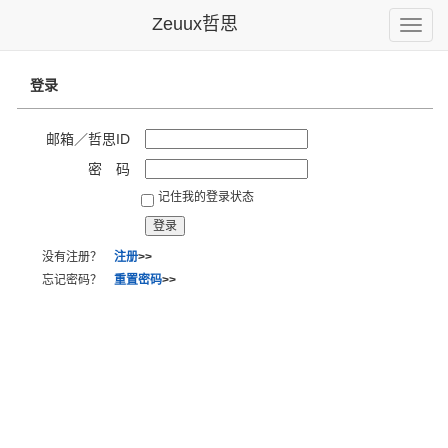
Zeuux哲思
Toggle
naviga
登录
邮箱／哲思ID
密 码
记住我的登录状态
没有注册？
注册
>>
忘记密码？
重置密码
>>