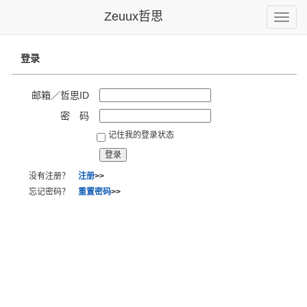
Zeuux哲思
Toggle
naviga
登录
邮箱／哲思ID
密 码
记住我的登录状态
没有注册？
注册
>>
忘记密码？
重置密码
>>