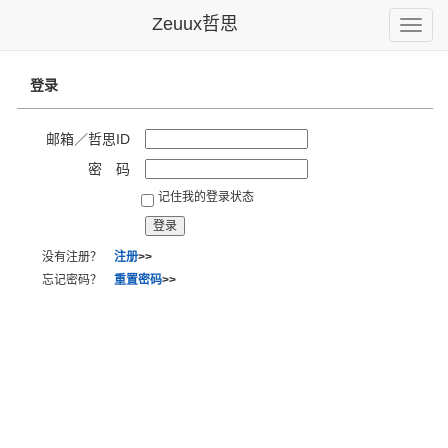
Zeuux哲思
Toggle
naviga
登录
邮箱／哲思ID
密 码
记住我的登录状态
没有注册？
注册
>>
忘记密码？
重置密码
>>