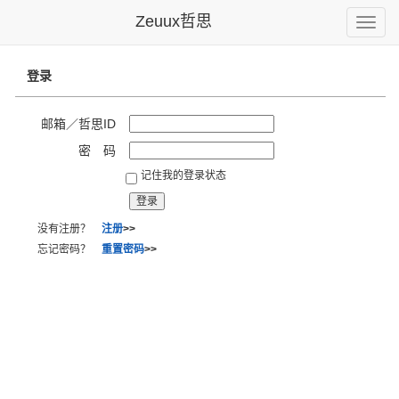
Zeuux哲思
Toggle
naviga
登录
邮箱／哲思ID
密 码
记住我的登录状态
没有注册？
注册
>>
忘记密码？
重置密码
>>