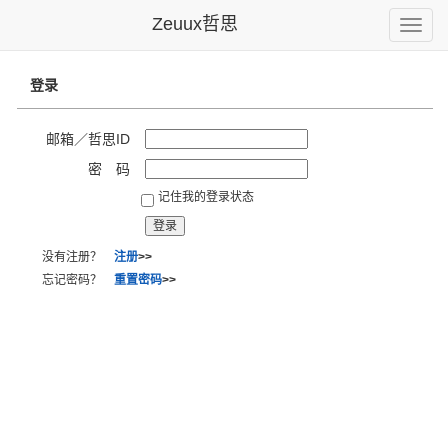
Zeuux哲思
Toggle
naviga
登录
邮箱／哲思ID
密 码
记住我的登录状态
没有注册？
注册
>>
忘记密码？
重置密码
>>