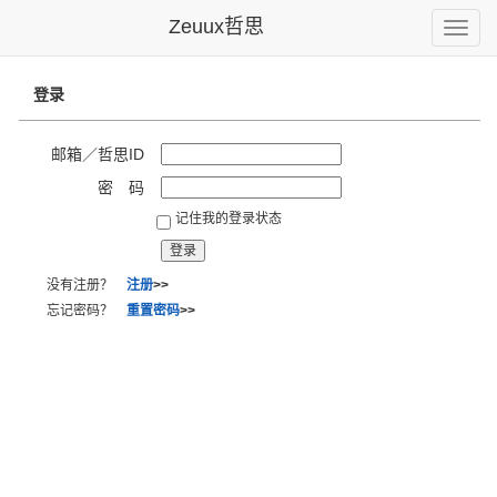
Zeuux哲思
Toggle
naviga
登录
邮箱／哲思ID
密 码
记住我的登录状态
没有注册？
注册
>>
忘记密码？
重置密码
>>