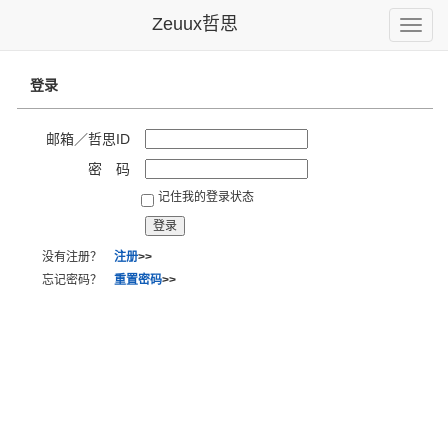
Zeuux哲思
Toggle
naviga
登录
邮箱／哲思ID
密 码
记住我的登录状态
没有注册？
注册
>>
忘记密码？
重置密码
>>