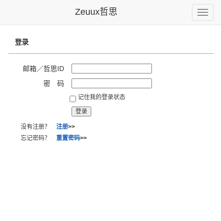
Zeuux哲思
Toggle
naviga
登录
邮箱／哲思ID
密 码
记住我的登录状态
没有注册？
注册
>>
忘记密码？
重置密码
>>