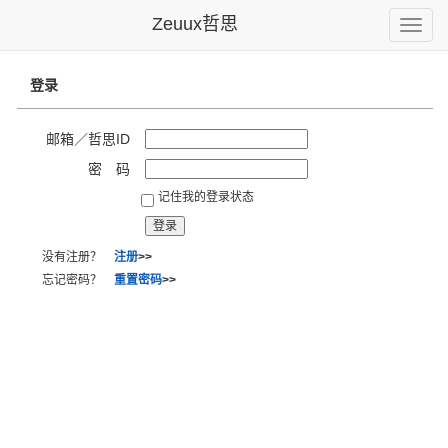
Zeuux哲思
Toggle
naviga
登录
邮箱／哲思ID
密 码
记住我的登录状态
没有注册？
注册
>>
忘记密码？
重置密码
>>