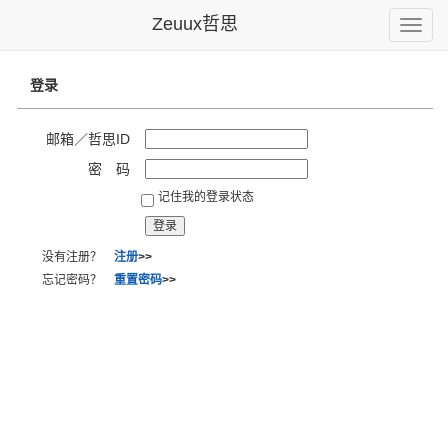
Zeuux哲思
Toggle
naviga
登录
邮箱／哲思ID
密 码
记住我的登录状态
没有注册？
注册
>>
忘记密码？
重置密码
>>