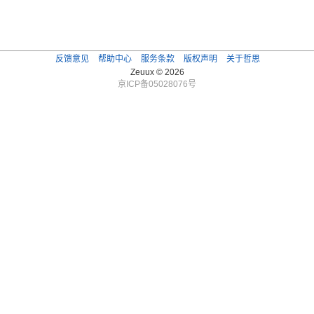
反馈意见
帮助中心
服务条款
版权声明
关于哲思
Zeuux © 2026
京ICP备05028076号