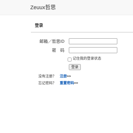
Zeuux哲思
登录
邮箱／哲思ID
密 码
记住我的登录状态
没有注册？
注册
>>
忘记密码？
重置密码
>>