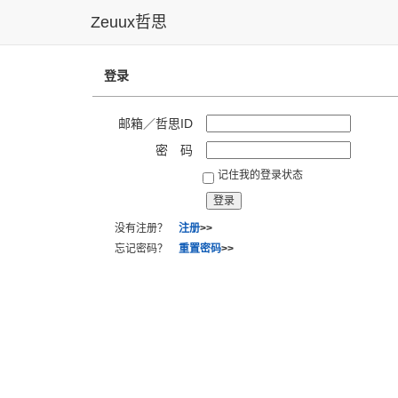
Zeuux哲思
登录
邮箱／哲思ID
密 码
记住我的登录状态
没有注册？
注册
>>
忘记密码？
重置密码
>>