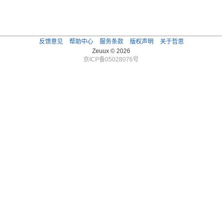
反馈意见
帮助中心
服务条款
版权声明
关于哲思
Zeuux © 2026
京ICP备05028076号