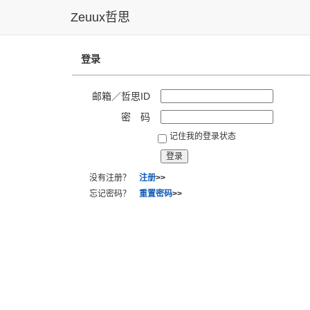
Zeuux哲思
登录
邮箱／哲思ID
密 码
记住我的登录状态
没有注册？
注册
>>
忘记密码？
重置密码
>>