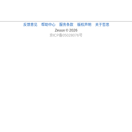
反馈意见
帮助中心
服务条款
版权声明
关于哲思
Zeuux © 2026
京ICP备05028076号