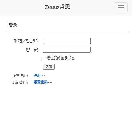
Zeuux哲思
Toggle
naviga
登录
邮箱／哲思ID
密 码
记住我的登录状态
没有注册？
注册
>>
忘记密码？
重置密码
>>