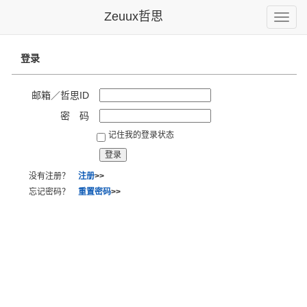
Zeuux哲思
Toggle
naviga
登录
邮箱／哲思ID
密 码
记住我的登录状态
没有注册？
注册
>>
忘记密码？
重置密码
>>