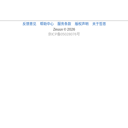
反馈意见
帮助中心
服务条款
版权声明
关于哲思
Zeuux © 2026
京ICP备05028076号