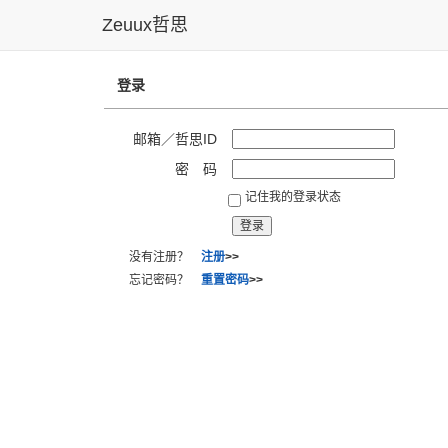
Zeuux哲思
登录
邮箱／哲思ID
密 码
记住我的登录状态
没有注册？
注册
>>
忘记密码？
重置密码
>>