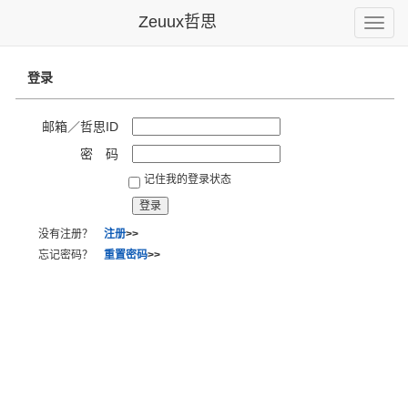
Zeuux哲思
Toggle
naviga
登录
邮箱／哲思ID
密 码
记住我的登录状态
没有注册？
注册
>>
忘记密码？
重置密码
>>