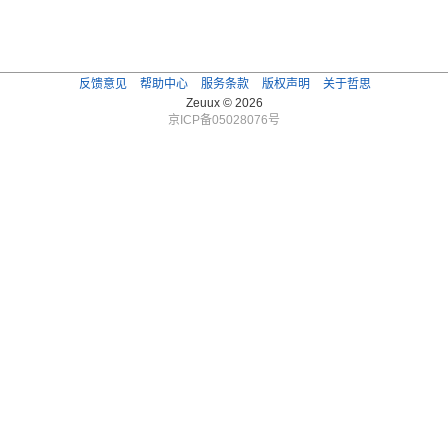
反馈意见
帮助中心
服务条款
版权声明
关于哲思
Zeuux © 2026
京ICP备05028076号