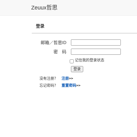
Zeuux哲思
登录
邮箱／哲思ID
密 码
记住我的登录状态
没有注册？
注册
>>
忘记密码？
重置密码
>>