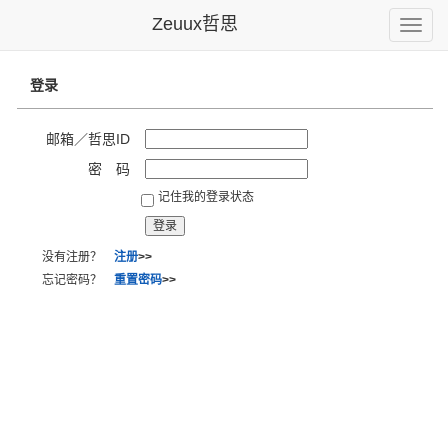
Zeuux哲思
Toggle
naviga
登录
邮箱／哲思ID
密 码
记住我的登录状态
没有注册？
注册
>>
忘记密码？
重置密码
>>