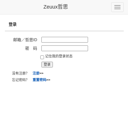
Zeuux哲思
Toggle
naviga
登录
邮箱／哲思ID
密 码
记住我的登录状态
没有注册？
注册
>>
忘记密码？
重置密码
>>