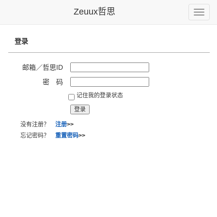
Zeuux哲思
Toggle
naviga
登录
邮箱／哲思ID
密 码
记住我的登录状态
没有注册？
注册
>>
忘记密码？
重置密码
>>