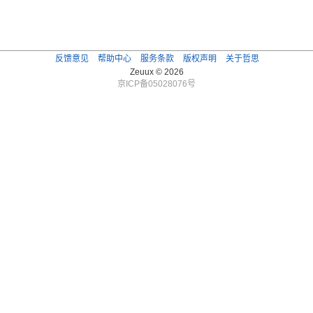
反馈意见
帮助中心
服务条款
版权声明
关于哲思
Zeuux © 2026
京ICP备05028076号