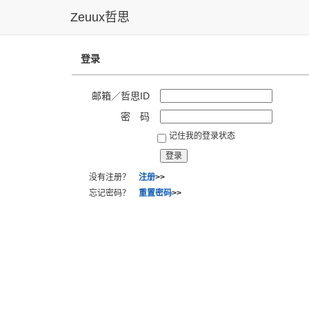
Zeuux哲思
登录
邮箱／哲思ID
密 码
记住我的登录状态
没有注册？
注册
>>
忘记密码？
重置密码
>>