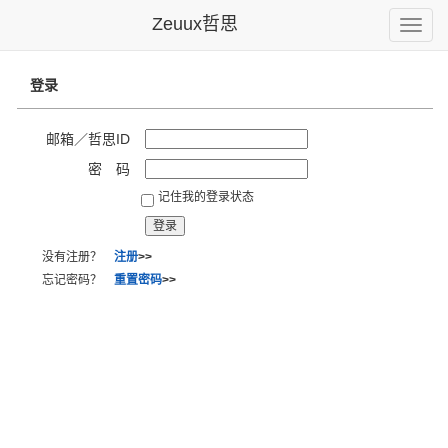
Zeuux哲思
Toggle
naviga
登录
邮箱／哲思ID
密 码
记住我的登录状态
没有注册？
注册
>>
忘记密码？
重置密码
>>