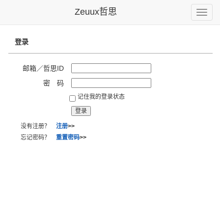
Zeuux哲思
Toggle
naviga
登录
邮箱／哲思ID
密 码
记住我的登录状态
没有注册？
注册
>>
忘记密码？
重置密码
>>