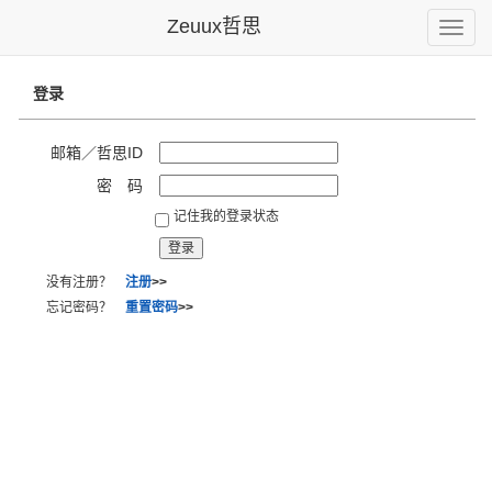
Zeuux哲思
Toggle
naviga
登录
邮箱／哲思ID
密 码
记住我的登录状态
没有注册？
注册
>>
忘记密码？
重置密码
>>