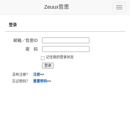
Zeuux哲思
Toggle
naviga
登录
邮箱／哲思ID
密 码
记住我的登录状态
没有注册？
注册
>>
忘记密码？
重置密码
>>