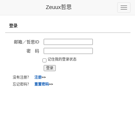
Zeuux哲思
Toggle
naviga
登录
邮箱／哲思ID
密 码
记住我的登录状态
没有注册？
注册
>>
忘记密码？
重置密码
>>