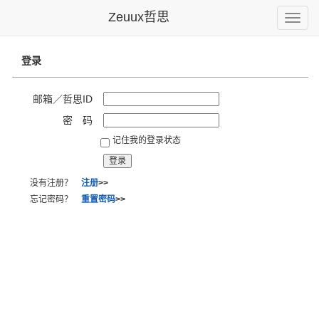
Zeuux哲思
Toggle
naviga
登录
邮箱／哲思ID
密 码
记住我的登录状态
没有注册？
注册
>>
忘记密码？
重置密码
>>