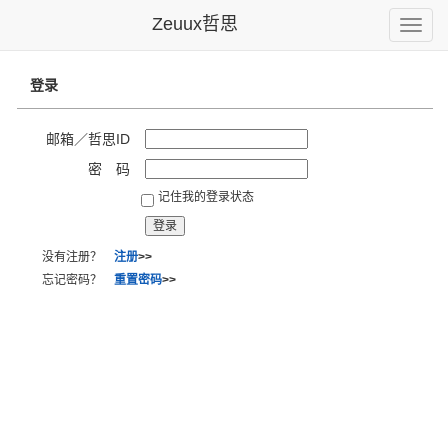
Zeuux哲思
Toggle
naviga
登录
邮箱／哲思ID
密 码
记住我的登录状态
没有注册？
注册
>>
忘记密码？
重置密码
>>