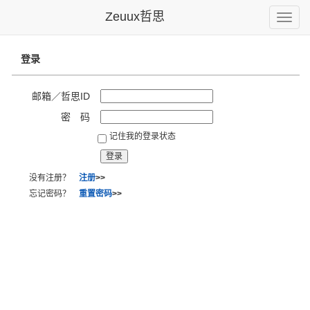
Zeuux哲思
Toggle
naviga
登录
邮箱／哲思ID
密 码
记住我的登录状态
没有注册？
注册
>>
忘记密码？
重置密码
>>