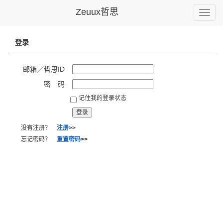
Zeuux哲思
Toggle
naviga
登录
邮箱／哲思ID
密 码
记住我的登录状态
没有注册？
注册
>>
忘记密码？
重置密码
>>