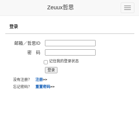
Zeuux哲思
Toggle
naviga
登录
邮箱／哲思ID
密 码
记住我的登录状态
没有注册？
注册
>>
忘记密码？
重置密码
>>