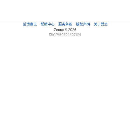
反馈意见
帮助中心
服务条款
版权声明
关于哲思
Zeuux © 2026
京ICP备05028076号