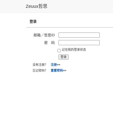
Zeuux哲思
登录
邮箱／哲思ID
密 码
记住我的登录状态
没有注册？
注册
>>
忘记密码？
重置密码
>>