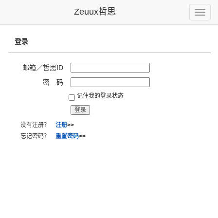
Zeuux哲思
Toggle
naviga
登录
邮箱／哲思ID
密 码
记住我的登录状态
没有注册？
注册
>>
忘记密码？
重置密码
>>