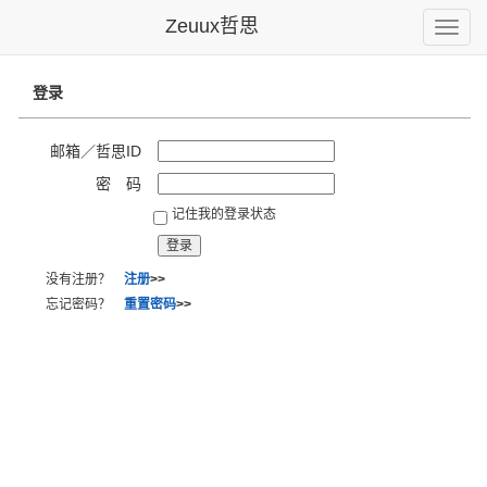
Zeuux哲思
Toggle
naviga
登录
邮箱／哲思ID
密 码
记住我的登录状态
没有注册？
注册
>>
忘记密码？
重置密码
>>