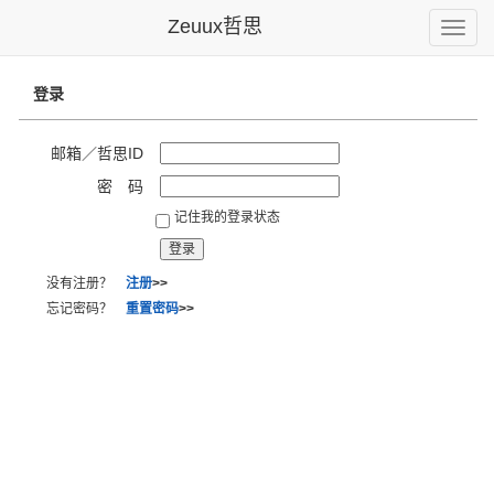
Zeuux哲思
Toggle
naviga
登录
邮箱／哲思ID
密 码
记住我的登录状态
没有注册？
注册
>>
忘记密码？
重置密码
>>