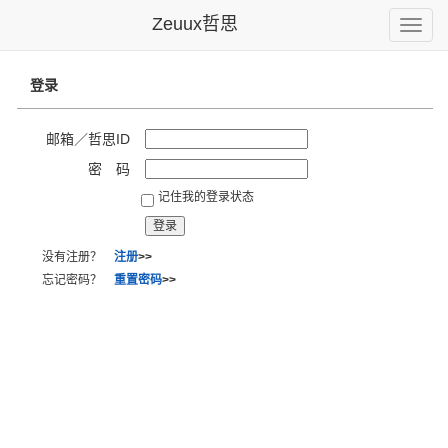
Zeuux哲思
Toggle
naviga
登录
邮箱／哲思ID
密 码
记住我的登录状态
没有注册？
注册
>>
忘记密码？
重置密码
>>