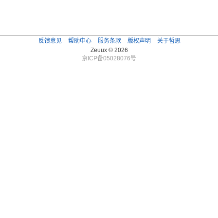
反馈意见
帮助中心
服务条款
版权声明
关于哲思
Zeuux © 2026
京ICP备05028076号