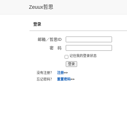
Zeuux哲思
登录
邮箱／哲思ID
密 码
记住我的登录状态
没有注册？
注册
>>
忘记密码？
重置密码
>>