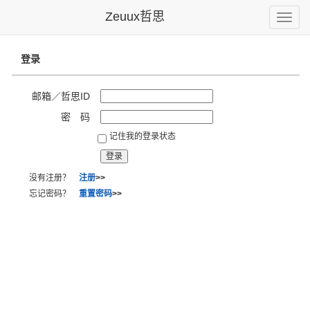
Zeuux哲思
Toggle
naviga
登录
邮箱／哲思ID
密 码
记住我的登录状态
没有注册？
注册
>>
忘记密码？
重置密码
>>