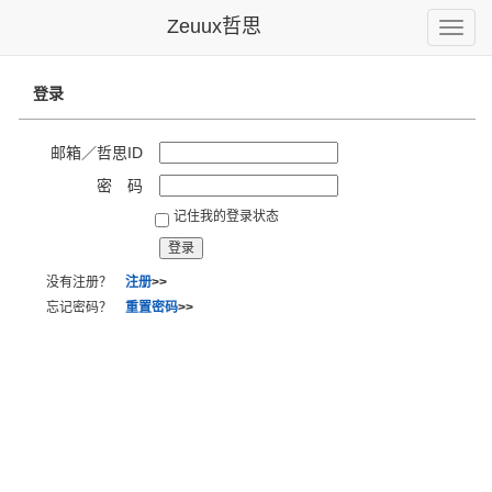
Zeuux哲思
Toggle
naviga
登录
邮箱／哲思ID
密 码
记住我的登录状态
没有注册？
注册
>>
忘记密码？
重置密码
>>