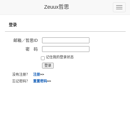
Zeuux哲思
Toggle
naviga
登录
邮箱／哲思ID
密 码
记住我的登录状态
没有注册？
注册
>>
忘记密码？
重置密码
>>