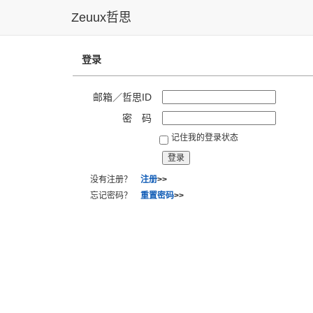
Zeuux哲思
登录
邮箱／哲思ID
密 码
记住我的登录状态
没有注册？
注册
>>
忘记密码？
重置密码
>>