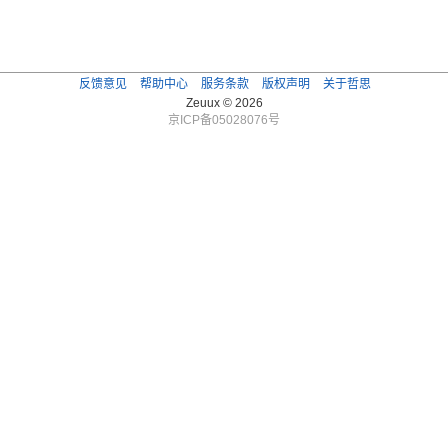
反馈意见
帮助中心
服务条款
版权声明
关于哲思
Zeuux © 2026
京ICP备05028076号