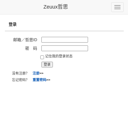
Zeuux哲思
Toggle
naviga
登录
邮箱／哲思ID
密 码
记住我的登录状态
没有注册？
注册
>>
忘记密码？
重置密码
>>