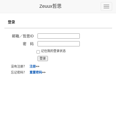
Zeuux哲思
Toggle
naviga
登录
邮箱／哲思ID
密 码
记住我的登录状态
没有注册？
注册
>>
忘记密码？
重置密码
>>