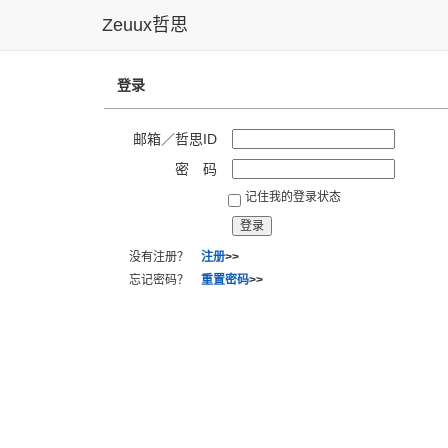
Zeuux哲思
登录
邮箱／哲思ID
密 码
记住我的登录状态
没有注册？
注册
>>
忘记密码？
重置密码
>>