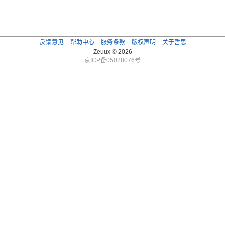
反馈意见
帮助中心
服务条款
版权声明
关于哲思
Zeuux © 2026
京ICP备05028076号